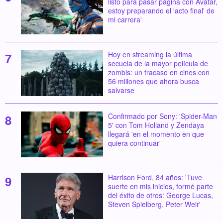
listo para pasar página con Avatar,
estoy preparando el 'acto final' de
mi carrera'
Hoy en streaming la última
secuela de la mayor película de
zombis: un fracaso en cines con
56 millones que ahora busca
salvarse
Confirmado por Sony: 'Spider-Man
5' con Tom Holland y Zendaya
llegará 'en el momento en que
quiera continuar'
Harrison Ford, 84 años: 'Tuve
suerte en mis inicios, formé parte
del éxito de otros: George Lucas,
Steven Spielberg, Peter Weir'