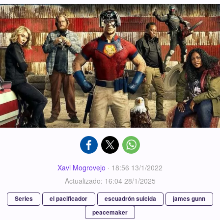
Xavi Mogrovejo
·
18:56 13/1/2022
Actualizado: 16:04 28/1/2025
Series
el pacificador
escuadrón suicida
james gunn
peacemaker