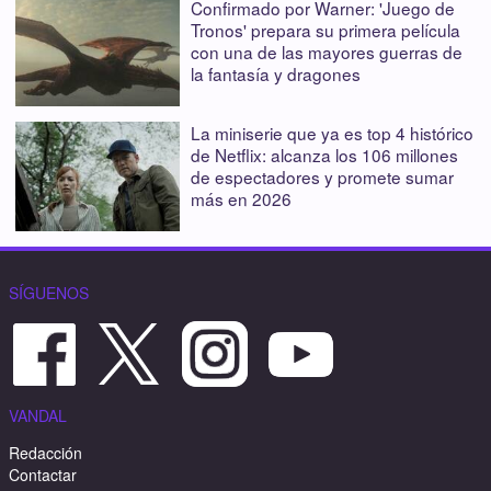
Confirmado por Warner: 'Juego de
Tronos' prepara su primera película
con una de las mayores guerras de
la fantasía y dragones
La miniserie que ya es top 4 histórico
de Netflix: alcanza los 106 millones
de espectadores y promete sumar
más en 2026
SÍGUENOS
VANDAL
Redacción
Contactar