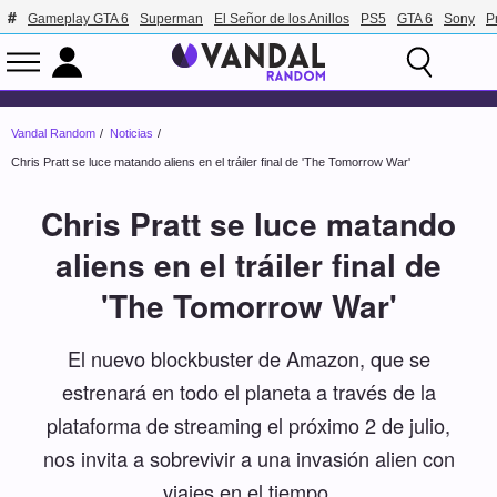
Gameplay GTA 6
Superman
El Señor de los Anillos
PS5
GTA 6
Sony
P
Vandal Random
Noticias
Chris Pratt se luce matando aliens en el tráiler final de 'The Tomorrow War'
Chris Pratt se luce matando
aliens en el tráiler final de
'The Tomorrow War'
El nuevo blockbuster de Amazon, que se
estrenará en todo el planeta a través de la
plataforma de streaming el próximo 2 de julio,
nos invita a sobrevivir a una invasión alien con
viajes en el tiempo.