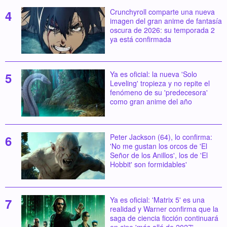
Crunchyroll comparte una nueva
imagen del gran anime de fantasía
oscura de 2026: su temporada 2
ya está confirmada
Ya es oficial: la nueva 'Solo
Leveling' tropieza y no repite el
fenómeno de su 'predecesora'
como gran anime del año
Peter Jackson (64), lo confirma:
'No me gustan los orcos de 'El
Señor de los Anillos', los de 'El
Hobbit' son formidables'
Ya es oficial: 'Matrix 5' es una
realidad y Warner confirma que la
saga de ciencia ficción continuará
en cine 'más allá de 2027'