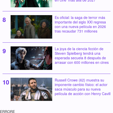
Es oficial: la saga de terror más
importante del siglo XXI regresa
con una nueva película en 2026
tras recaudar 731 millones
La joya de la ciencia ficción de
Steven Spielberg tendrá una
esperada secuela 8 después de
arrasar con 600 millones en cines
Russell Crowe (62) muestra su
imponente cambio físico: el actor
saca músculo para su nueva
película de acción con Henry Cavill
ERRORE