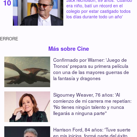
Jack Nicholson, 89 años: 'Cuando
era niño, batí un récord en el
colegio por estar castigado todos
los días durante todo un año'
ERRORE
Más sobre Cine
Confirmado por Warner: 'Juego de
Tronos' prepara su primera película
con una de las mayores guerras de
la fantasía y dragones
Sigourney Weaver, 76 años: 'Al
comienzo de mi carrera me repetían:
'No tienes ningún talento y nunca
llegarás a ninguna parte''
Harrison Ford, 84 años: 'Tuve suerte
en mis inicios, formé parte del éxito