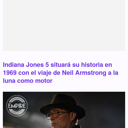
Indiana Jones 5 situará su historia en
1969 con el viaje de Neil Armstrong a la
luna como motor