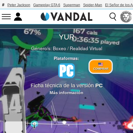
Peter Jackson
Gameplay GTA 6
Superman
Spider-Man
El Señor de los A
YUR
Género/s:
Boxeo
/
Realidad Virtual
Plataformas:
COMPRAR
Ficha técnica de la versión
PC
Más información