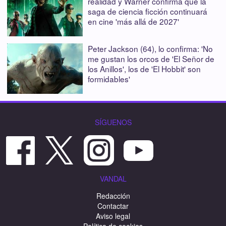
realidad y Warner confirma que la
saga de ciencia ficción continuará
en cine 'más allá de 2027'
Peter Jackson (64), lo confirma: 'No
me gustan los orcos de 'El Señor de
los Anillos', los de 'El Hobbit' son
formidables'
SÍGUENOS
VANDAL
Redacción
Contactar
Aviso legal