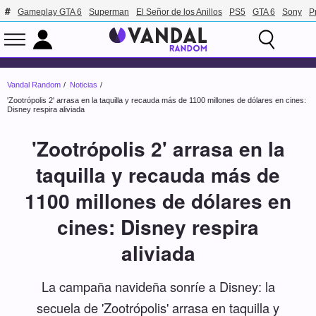
Gameplay GTA 6
Superman
El Señor de los Anillos
PS5
GTA 6
Sony
P
Vandal Random
Noticias
'Zootrópolis 2' arrasa en la taquilla y recauda más de 1100 millones de dólares en cines:
Disney respira aliviada
'Zootrópolis 2' arrasa en la
taquilla y recauda más de
1100 millones de dólares en
cines: Disney respira
aliviada
La campaña navideña sonríe a Disney: la
secuela de 'Zootrópolis' arrasa en taquilla y