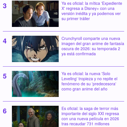
Ya es oficial: la mítica 'Expediente
X' regresa a Disney+ con una
versión inédita y ya podemos ver
su primer tráiler
Crunchyroll comparte una nueva
imagen del gran anime de fantasía
oscura de 2026: su temporada 2
ya está confirmada
Ya es oficial: la nueva 'Solo
Leveling' tropieza y no repite el
fenómeno de su 'predecesora'
como gran anime del año
Es oficial: la saga de terror más
importante del siglo XXI regresa
con una nueva película en 2026
tras recaudar 731 millones