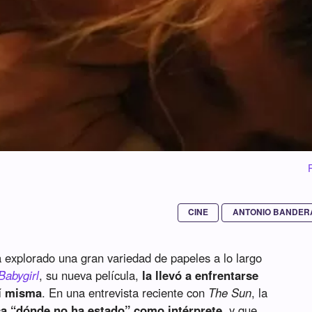
CINE
ANTONIO BANDER
a explorado una gran variedad de papeles a lo largo
Babygirl
, su nueva película,
la llevó a enfrentarse
sí misma
. En una entrevista reciente con
The Sun
, la
a “dónde no ha estado” como intérprete
, y que