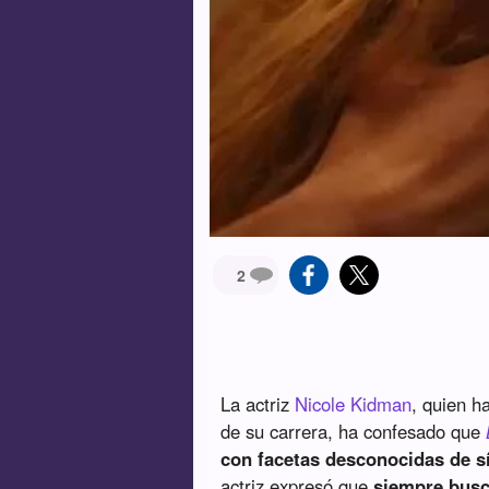
2
La actriz
Nicole Kidman
, quien h
de su carrera, ha confesado que
con facetas desconocidas de 
actriz expresó que
siempre busc