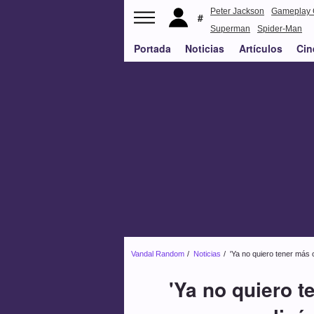
Peter Jackson
Gameplay 
Superman
Spider-Man
Portada
Noticias
Artículos
Cin
Vandal Random
Noticias
'Ya no quiero tener más 
'Ya no quiero 