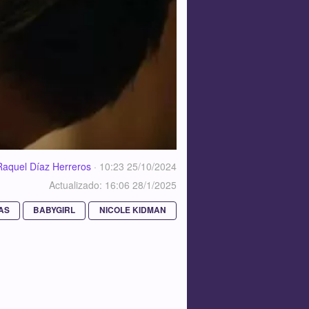
Raquel Díaz Herreros
·
10:23 25/10/2024
Actualizado: 16:06 28/1/2025
AS
BABYGIRL
NICOLE KIDMAN