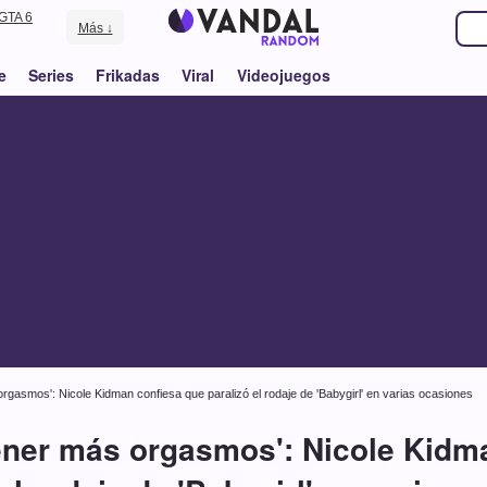
GTA 6
Más ↓
e
Series
Frikadas
Viral
Videojuegos
orgasmos': Nicole Kidman confiesa que paralizó el rodaje de 'Babygirl' en varias ocasiones
tener más orgasmos': Nicole Kidm