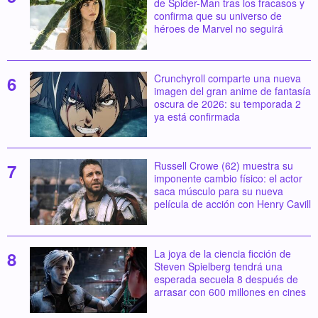
de Spider-Man tras los fracasos y
confirma que su universo de
héroes de Marvel no seguirá
Crunchyroll comparte una nueva
imagen del gran anime de fantasía
oscura de 2026: su temporada 2
ya está confirmada
Russell Crowe (62) muestra su
imponente cambio físico: el actor
saca músculo para su nueva
película de acción con Henry Cavill
La joya de la ciencia ficción de
Steven Spielberg tendrá una
esperada secuela 8 después de
arrasar con 600 millones en cines