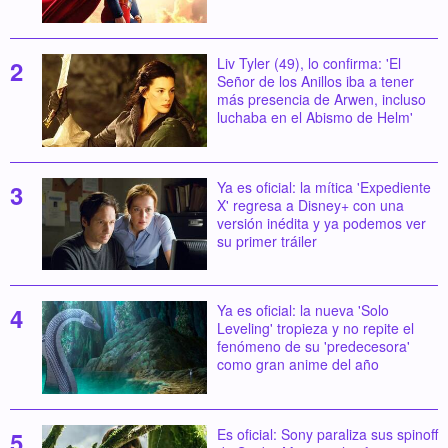
Liv Tyler (49), lo confirma: 'El
Señor de los Anillos iba a tener
más presencia de Arwen, incluso
luchaba en el Abismo de Helm'
Ya es oficial: la mítica 'Expediente
X' regresa a Disney+ con una
versión inédita y ya podemos ver
su primer tráiler
Ya es oficial: la nueva 'Solo
Leveling' tropieza y no repite el
fenómeno de su 'predecesora'
como gran anime del año
Es oficial: Sony paraliza sus spinoff