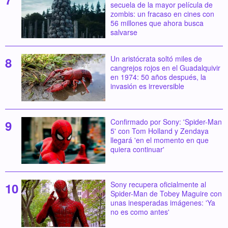
secuela de la mayor película de
zombis: un fracaso en cines con
56 millones que ahora busca
salvarse
Un aristócrata soltó miles de
cangrejos rojos en el Guadalquivir
en 1974: 50 años después, la
invasión es irreversible
Confirmado por Sony: 'Spider-Man
5' con Tom Holland y Zendaya
llegará 'en el momento en que
quiera continuar'
Sony recupera oficialmente al
Spider-Man de Tobey Maguire con
unas inesperadas imágenes: 'Ya
no es como antes'