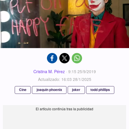
Cristina M. Pérez
·
9:15 25/9/2019
Actualizado: 16:03 28/1/2025
Cine
joaquin phoenix
joker
todd phillips