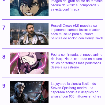
imagen del gran anime de fantasía
oscura de 2026: su temporada 2
ya está confirmada
Russell Crowe (62) muestra su
imponente cambio físico: el actor
saca músculo para su nueva
película de acción con Henry Cavill
Fecha confirmada: el nuevo anime
de 'Kaiju No. 8' centrado en el uno
de los personajes más poderosos
desvela su estreno
La joya de la ciencia ficción de
Steven Spielberg tendrá una
esperada secuela 8 después de
arrasar con 600 millones en cines