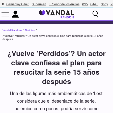
Gameplay GTA 6
Superman
El Señor de los Anillos
PS5
GTA 6
Sony
P
Vandal Random
Noticias
¿Vuelve 'Perdidos'? Un actor clave confiesa el plan para resucitar la serie 15 años
después
¿Vuelve 'Perdidos'? Un actor
clave confiesa el plan para
resucitar la serie 15 años
después
Una de las figuras más emblemáticas de 'Lost'
considera que el desenlace de la serie,
polémico como pocos, podría servir como