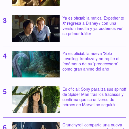
Ya es oficial: la mítica 'Expediente
X' regresa a Disney+ con una
versión inédita y ya podemos ver
su primer tráiler
Ya es oficial: la nueva 'Solo
Leveling' tropieza y no repite el
fenómeno de su 'predecesora'
como gran anime del año
Es oficial: Sony paraliza sus spinoff
de Spider-Man tras los fracasos y
confirma que su universo de
héroes de Marvel no seguirá
Crunchyroll comparte una nueva