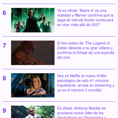
Ya es oficial: 'Matrix 5' es una
realidad y Warner confirma que la
saga de ciencia ficción continuará
en cine 'más allá de 2027'
El live-action de 'The Legend of
Zelda' desvela a su gran villano y
confirma el fichaje de una leyenda
del cine
Hoy en Netflix el nuevo thriller
psicológico de solo 91 minutos:
inquietante, arrasa en streaming y
ya es el número 2 mundial
Es oficial: Anthony Mackie se
proclama nuevo líder de los
Vengadores en 'Doomsday' y