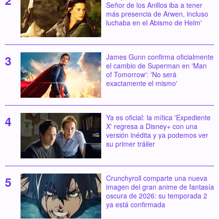
Señor de los Anillos iba a tener
más presencia de Arwen, incluso
luchaba en el Abismo de Helm'
James Gunn confirma oficialmente
el cambio de Superman en 'Man
of Tomorrow': 'No será
exactamente el mismo'
Ya es oficial: la mítica 'Expediente
X' regresa a Disney+ con una
versión inédita y ya podemos ver
su primer tráiler
Crunchyroll comparte una nueva
imagen del gran anime de fantasía
oscura de 2026: su temporada 2
ya está confirmada