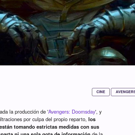
CINE
AVENGER
da la producción de '
Avengers: Doomsday
', y
ltraciones por culpa del propio reparto,
los
l están tomando estrictas medidas con sus
parta ni una sola gota de información
de la