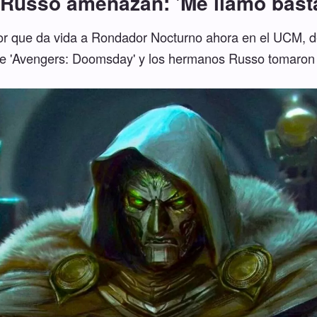
Russo amenazan: 'Me llamó bast
or que da vida a Rondador Nocturno ahora en el UCM, d
e 'Avengers: Doomsday' y los hermanos Russo tomaron