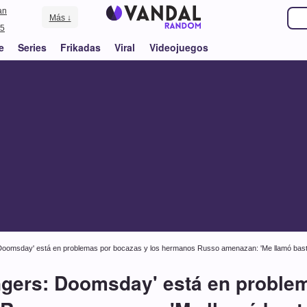
an
Más ↓
5
e
Series
Frikadas
Viral
Videojuegos
 Doomsday' está en problemas por bocazas y los hermanos Russo amenazan: 'Me llamó bast
ngers: Doomsday' está en proble