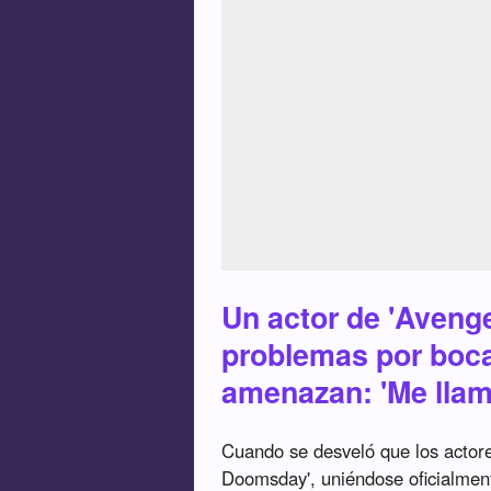
Un actor de 'Aveng
problemas por boc
amenazan: 'Me llam
Cuando se desveló que los actore
Doomsday', uniéndose oficialmen