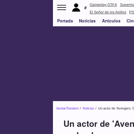
Gameplay GTA 6
Superm
El Señor de los Anillos
PS
Portada
Noticias
Artículos
Cin
Vandal Random
Noticias
Un actor de 'Avengers:
Un actor de 'Ave