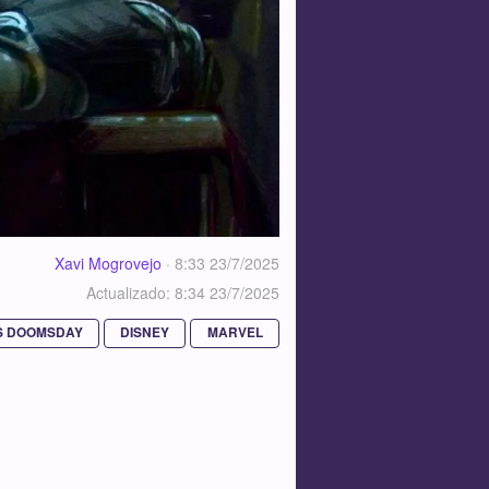
Xavi Mogrovejo
·
8:33 23/7/2025
Actualizado: 8:34 23/7/2025
S DOOMSDAY
DISNEY
MARVEL