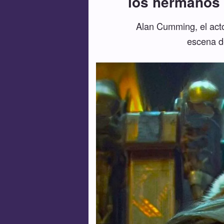
los hermanos 
Alan Cumming, el act
escena d