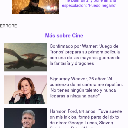
'The Batman 2' y pone fin a la
especulación: 'Puedo negarlo'
ERRORE
Más sobre Cine
Confirmado por Warner: 'Juego de
Tronos' prepara su primera película
con una de las mayores guerras de
la fantasía y dragones
Sigourney Weaver, 76 años: 'Al
comienzo de mi carrera me repetían:
'No tienes ningún talento y nunca
llegarás a ninguna parte''
Harrison Ford, 84 años: 'Tuve suerte
en mis inicios, formé parte del éxito
de otros: George Lucas, Steven
Spielberg, Peter Weir'