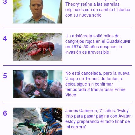
Theory' reúne a las estrellas
originales con un cambio histórico
con su nueva serie
Un aristócrata soltó miles de
cangrejos rojos en el Guadalquivir
en 1974: 50 años después, la
invasión es irreversible
No está cancelada, pero la nueva
'Juego de Tronos' de fantasía
épica sigue sin confirmar
temporada 2 tras arrasar Prime
Video
James Cameron, 71 años: 'Estoy
listo para pasar página con Avatar,
estoy preparando el 'acto final' de
mi carrera'