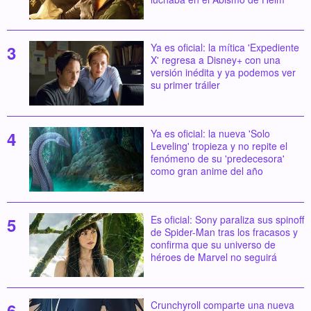
Ya es oficial: la mítica 'Expediente
X' regresa a Disney+ con una
versión inédita y ya podemos ver
su primer tráiler
Ya es oficial: la nueva 'Solo
Leveling' tropieza y no repite el
fenómeno de su 'predecesora'
como gran anime del año
Es oficial: Sony paraliza sus spinoff
de Spider-Man tras los fracasos y
confirma que su universo de
héroes de Marvel no seguirá
Crunchyroll comparte una nueva