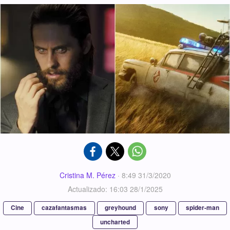
Cristina M. Pérez
·
8:49 31/3/2020
Actualizado: 16:03 28/1/2025
Cine
cazafantasmas
greyhound
sony
spider-man
uncharted