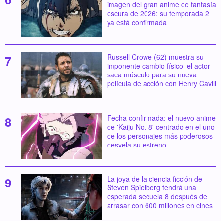
imagen del gran anime de fantasía
oscura de 2026: su temporada 2
ya está confirmada
Russell Crowe (62) muestra su
imponente cambio físico: el actor
saca músculo para su nueva
película de acción con Henry Cavill
Fecha confirmada: el nuevo anime
de 'Kaiju No. 8' centrado en el uno
de los personajes más poderosos
desvela su estreno
La joya de la ciencia ficción de
Steven Spielberg tendrá una
esperada secuela 8 después de
arrasar con 600 millones en cines