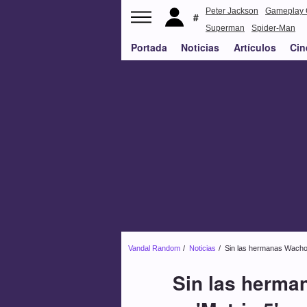
Peter Jackson
Gameplay 
Superman
Spider-Man
Portada
Noticias
Artículos
Cin
Vandal Random
Noticias
Sin las hermanas Wachow
Sin las herma