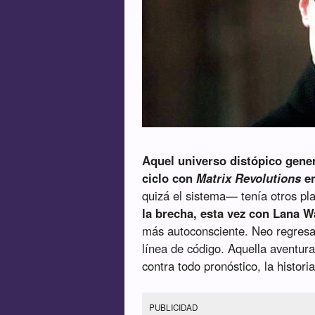
Aquel universo distópico gener
ciclo con
Matrix Revolutions
en
quizá el sistema— tenía otros p
la brecha, esta vez con Lana W
más autoconsciente. Neo regresaba
línea de código. Aquella aventura
contra todo pronóstico, la histori
PUBLICIDAD