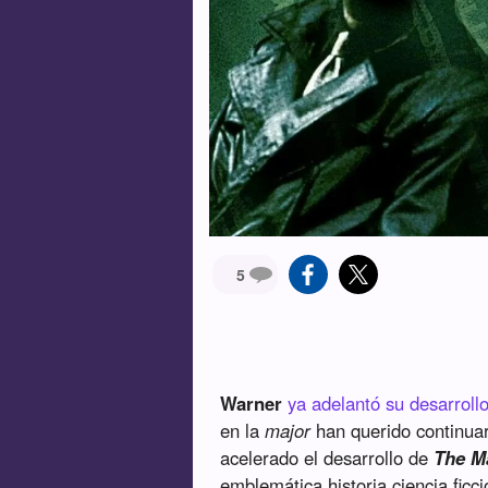
5
Warner
ya adelantó su desarroll
en la
major
han querido continuar
acelerado el desarrollo de
The M
emblemática historia ciencia ficc