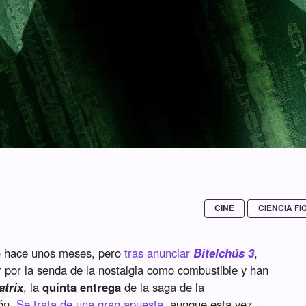
CINE
CIENCIA FI
o
hace unos meses, pero
tras anunciar
Bitelchús 3
,
 por la senda de la nostalgia como combustible y han
atrix
, la
quinta entrega
de la saga de la
ión.
Se trata de una gran apuesta
, aunque esta vez