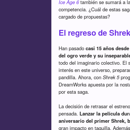
Ice Age 6
también se sumará a la 
competencia. ¿Cuál de estas saga
cargado de propuestas?
El regreso de Shre
Han pasado
casi 15 años desd
del ogro verde y su inseparab
todo del imaginario colectivo. El 
interés en este universo, prepara
pandilla. Ahora, con
Shrek 5
prog
DreamWorks apuesta por la nosta
por esta saga.
La decisión de retrasar el estre
pensada.
Lanzar la película du
aniversario del primer Shrek, 
gran impacto en taquilla. Además