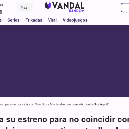
an
Más ↓
5
e
Series
Frikadas
Viral
Videojuegos
eno para no coincidir con 'Toy Story 5' y tendrá que competir contra 'Ice Age 6'
sa su estreno para no coincidir con