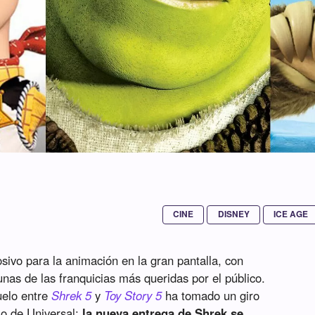
CINE
DISNEY
ICE AGE
sivo para la animación en la gran pantalla, con
nas de las franquicias más queridas por el público.
uelo entre
Shrek 5
y
Toy Story 5
ha tomado un giro
io de Universal:
la nueva entrega de Shrek se