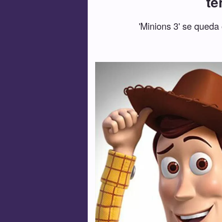
te
'Minions 3' se queda