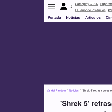
Gameplay GTA 6
Superm
El Señor de los Anillos
PS
Portada
Noticias
Artículos
Cin
Vandal Random
Noticias
'Shrek 5' retrasa su estr
'Shrek 5' retra