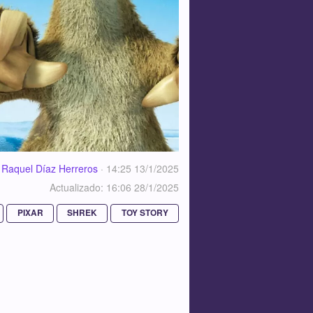
Raquel Díaz Herreros
·
14:25 13/1/2025
Actualizado: 16:06 28/1/2025
PIXAR
SHREK
TOY STORY