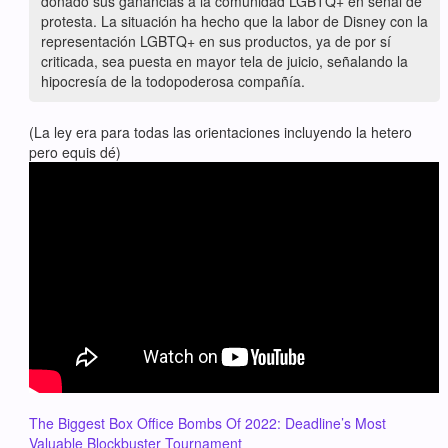
donado sus ganancias a la comunidad LGBTQ+ en señal de
protesta. La situación ha hecho que la labor de Disney con la
representación LGBTQ+ en sus productos, ya de por sí
criticada, sea puesta en mayor tela de juicio, señalando la
hipocresía de la todopoderosa compañía.
(La ley era para todas las orientaciones incluyendo la hetero
pero equis dé)
The Biggest Box Office Bombs Of 2022: Deadline’s Most
Valuable Blockbuster Tournament