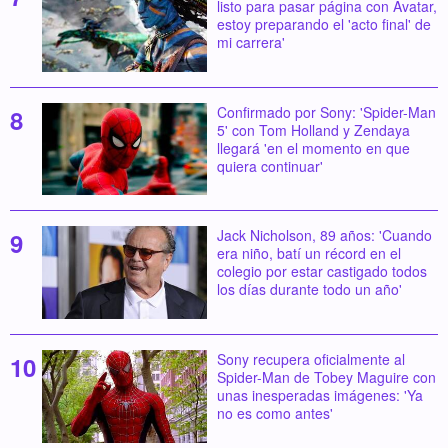
listo para pasar página con Avatar,
estoy preparando el 'acto final' de
mi carrera'
Confirmado por Sony: 'Spider-Man
5' con Tom Holland y Zendaya
llegará 'en el momento en que
quiera continuar'
Jack Nicholson, 89 años: 'Cuando
era niño, batí un récord en el
colegio por estar castigado todos
los días durante todo un año'
Sony recupera oficialmente al
Spider-Man de Tobey Maguire con
unas inesperadas imágenes: 'Ya
no es como antes'