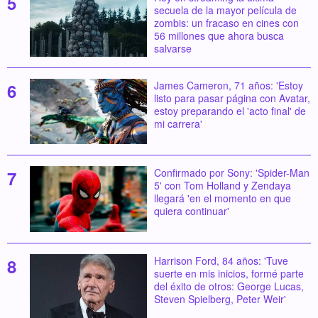
secuela de la mayor película de
zombis: un fracaso en cines con
56 millones que ahora busca
salvarse
James Cameron, 71 años: 'Estoy
listo para pasar página con Avatar,
estoy preparando el 'acto final' de
mi carrera'
Confirmado por Sony: 'Spider-Man
5' con Tom Holland y Zendaya
llegará 'en el momento en que
quiera continuar'
Harrison Ford, 84 años: 'Tuve
suerte en mis inicios, formé parte
del éxito de otros: George Lucas,
Steven Spielberg, Peter Weir'