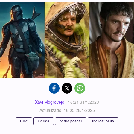
Xavi Mogrovejo
·
16:24 31/1/2023
Actualizado: 16:05 28/1/2025
Cine
Series
pedro pascal
the last of us