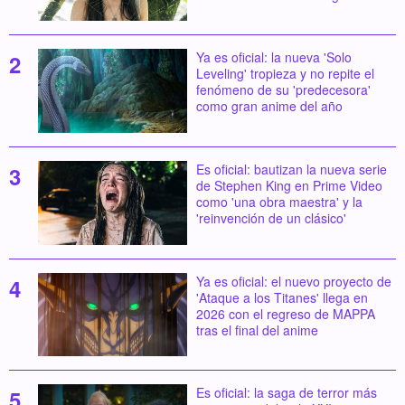
Ya es oficial: la nueva 'Solo
Leveling' tropieza y no repite el
fenómeno de su 'predecesora'
como gran anime del año
Es oficial: bautizan la nueva serie
de Stephen King en Prime Video
como 'una obra maestra' y la
'reinvención de un clásico'
Ya es oficial: el nuevo proyecto de
'Ataque a los Titanes' llega en
2026 con el regreso de MAPPA
tras el final del anime
Es oficial: la saga de terror más