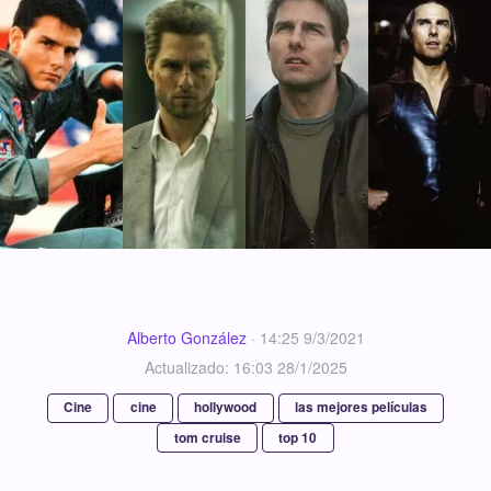
Alberto González
·
14:25 9/3/2021
Actualizado: 16:03 28/1/2025
Cine
cine
hollywood
las mejores películas
tom cruise
top 10