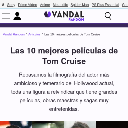
Sony
Prime Video
Anime
Metacritic
Spider-Man
PS Plus Essential
Geo
Vandal Random
Artículos
Las 10 mejores películas de Tom Cruise
Las 10 mejores películas de
Tom Cruise
Repasamos la filmografía del actor más
ambicioso y temerario del Hollywood actual,
toda una figura a reivindicar que tiene grandes
películas, obras maestras y sagas muy
entretenidas.