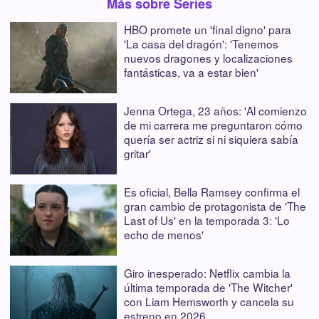
Más sobre Series
HBO promete un 'final digno' para
'La casa del dragón': 'Tenemos
nuevos dragones y localizaciones
fantásticas, va a estar bien'
Jenna Ortega, 23 años: 'Al comienzo
de mi carrera me preguntaron cómo
quería ser actriz si ni siquiera sabía
gritar'
Es oficial, Bella Ramsey confirma el
gran cambio de protagonista de 'The
Last of Us' en la temporada 3: 'Lo
echo de menos'
Giro inesperado: Netflix cambia la
última temporada de 'The Witcher'
con Liam Hemsworth y cancela su
estreno en 2026