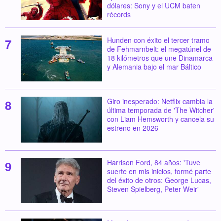
dólares: Sony y el UCM baten
récords
Hunden con éxito el tercer tramo
de Fehmarnbelt: el megatúnel de
18 kilómetros que une Dinamarca
y Alemania bajo el mar Báltico
Giro inesperado: Netflix cambia la
última temporada de 'The Witcher'
con Liam Hemsworth y cancela su
estreno en 2026
Harrison Ford, 84 años: 'Tuve
suerte en mis inicios, formé parte
del éxito de otros: George Lucas,
Steven Spielberg, Peter Weir'