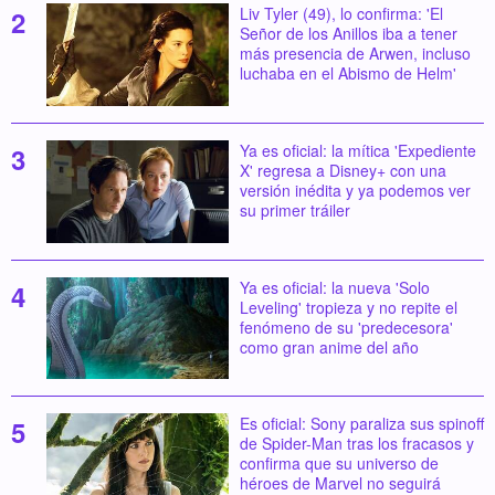
Liv Tyler (49), lo confirma: 'El
Señor de los Anillos iba a tener
más presencia de Arwen, incluso
luchaba en el Abismo de Helm'
Ya es oficial: la mítica 'Expediente
X' regresa a Disney+ con una
versión inédita y ya podemos ver
su primer tráiler
Ya es oficial: la nueva 'Solo
Leveling' tropieza y no repite el
fenómeno de su 'predecesora'
como gran anime del año
Es oficial: Sony paraliza sus spinoff
de Spider-Man tras los fracasos y
confirma que su universo de
héroes de Marvel no seguirá