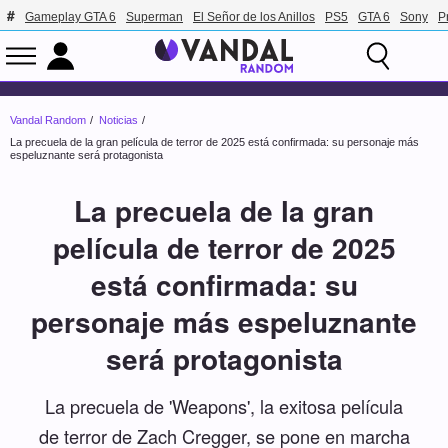
Gameplay GTA 6
Superman
El Señor de los Anillos
PS5
GTA 6
Sony
P
Vandal Random
Noticias
La precuela de la gran película de terror de 2025 está confirmada: su personaje más
espeluznante será protagonista
La precuela de la gran
película de terror de 2025
está confirmada: su
personaje más espeluznante
será protagonista
La precuela de 'Weapons', la exitosa película
de terror de Zach Cregger, se pone en marcha