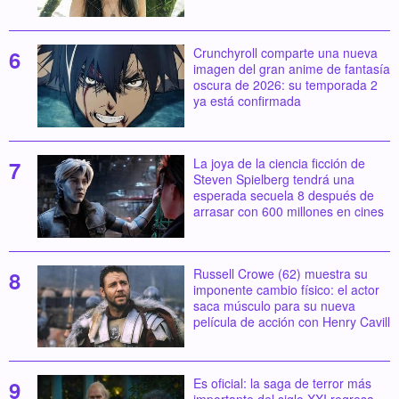
Crunchyroll comparte una nueva
imagen del gran anime de fantasía
oscura de 2026: su temporada 2
ya está confirmada
La joya de la ciencia ficción de
Steven Spielberg tendrá una
esperada secuela 8 después de
arrasar con 600 millones en cines
Russell Crowe (62) muestra su
imponente cambio físico: el actor
saca músculo para su nueva
película de acción con Henry Cavill
Es oficial: la saga de terror más