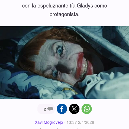
con la espeluznante tía Gladys como
protagonista.
2
Xavi Mogrovejo
·
13:37 2/4/2026