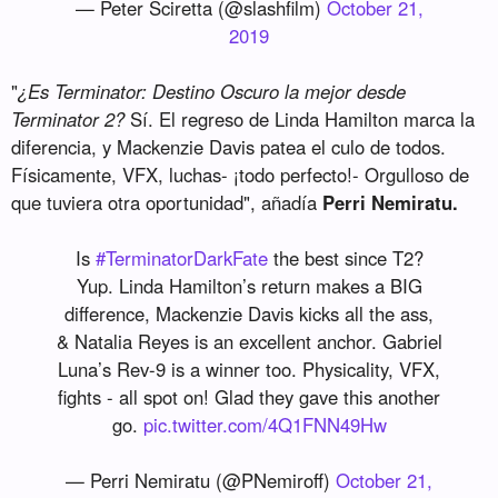
— Peter Sciretta (@slashfilm)
October 21,
2019
"
¿Es Terminator: Destino Oscuro la mejor desde
Terminator 2?
Sí. El regreso de Linda Hamilton marca la
diferencia, y Mackenzie Davis patea el culo de todos.
Físicamente, VFX, luchas- ¡todo perfecto!- Orgulloso de
que tuviera otra oportunidad", añadía
Perri Nemiratu.
Is
#TerminatorDarkFate
the best since T2?
Yup. Linda Hamilton’s return makes a BIG
difference, Mackenzie Davis kicks all the ass,
& Natalia Reyes is an excellent anchor. Gabriel
Luna’s Rev-9 is a winner too. Physicality, VFX,
fights - all spot on! Glad they gave this another
go.
pic.twitter.com/4Q1FNN49Hw
— Perri Nemiratu (@PNemiroff)
October 21,