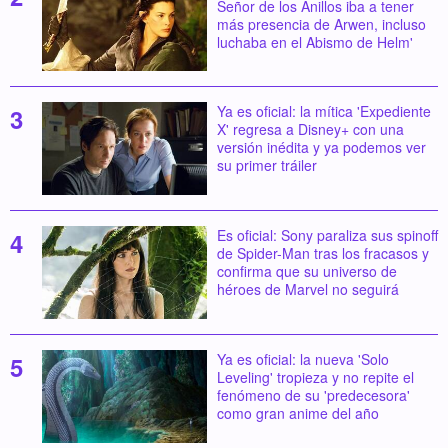
Señor de los Anillos iba a tener
más presencia de Arwen, incluso
luchaba en el Abismo de Helm'
Ya es oficial: la mítica 'Expediente
X' regresa a Disney+ con una
versión inédita y ya podemos ver
su primer tráiler
Es oficial: Sony paraliza sus spinoff
de Spider-Man tras los fracasos y
confirma que su universo de
héroes de Marvel no seguirá
Ya es oficial: la nueva 'Solo
Leveling' tropieza y no repite el
fenómeno de su 'predecesora'
como gran anime del año