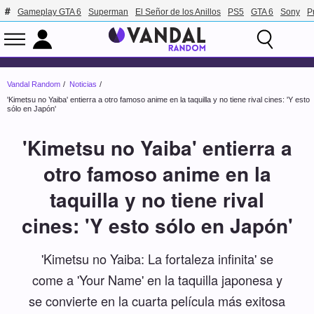
Gameplay GTA 6
Superman
El Señor de los Anillos
PS5
GTA 6
Sony
P
Vandal Random
Noticias
'Kimetsu no Yaiba' entierra a otro famoso anime en la taquilla y no tiene rival cines: 'Y esto
sólo en Japón'
'Kimetsu no Yaiba' entierra a
otro famoso anime en la
taquilla y no tiene rival
cines: 'Y esto sólo en Japón'
'Kimetsu no Yaiba: La fortaleza infinita' se
come a 'Your Name' en la taquilla japonesa y
se convierte en la cuarta película más exitosa