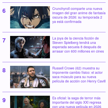
Crunchyroll comparte una nueva
imagen del gran anime de fantasía
oscura de 2026: su temporada 2
ya está confirmada
La joya de la ciencia ficción de
Steven Spielberg tendrá una
esperada secuela 8 después de
arrasar con 600 millones en cines
Russell Crowe (62) muestra su
imponente cambio físico: el actor
saca músculo para su nueva
película de acción con Henry Cavill
Es oficial: la saga de terror más
importante del siglo XXI regresa
con una nueva película en 2026