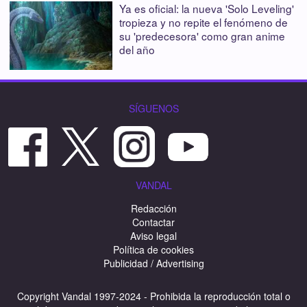
Ya es oficial: la nueva 'Solo Leveling'
tropieza y no repite el fenómeno de
su 'predecesora' como gran anime
del año
SÍGUENOS
VANDAL
Redacción
Contactar
Aviso legal
Política de cookies
Publicidad / Advertising
Copyright Vandal 1997-2024 - Prohibida la reproducción total o