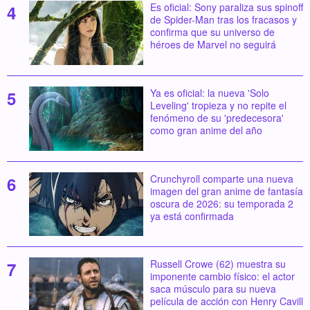
Es oficial: Sony paraliza sus spinoff
de Spider-Man tras los fracasos y
confirma que su universo de
héroes de Marvel no seguirá
Ya es oficial: la nueva 'Solo
Leveling' tropieza y no repite el
fenómeno de su 'predecesora'
como gran anime del año
Crunchyroll comparte una nueva
imagen del gran anime de fantasía
oscura de 2026: su temporada 2
ya está confirmada
Russell Crowe (62) muestra su
imponente cambio físico: el actor
saca músculo para su nueva
película de acción con Henry Cavill