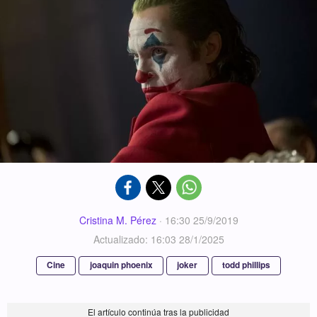
Cristina M. Pérez
·
16:30 25/9/2019
Actualizado: 16:03 28/1/2025
Cine
joaquin phoenix
joker
todd phillips