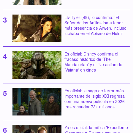
Liv Tyler (49), lo confirma: 'El
Señor de los Anillos iba a tener
más presencia de Arwen, incluso
luchaba en el Abismo de Helm'
Es oficial: Disney confirma el
fracaso histórico de 'The
Mandalorian' y el live action de
'Vaiana' en cines
Es oficial: la saga de terror más
importante del siglo XXI regresa
con una nueva película en 2026
tras recaudar 731 millones
Ya es oficial: la mítica 'Expediente
X' regresa a Disney+ con una