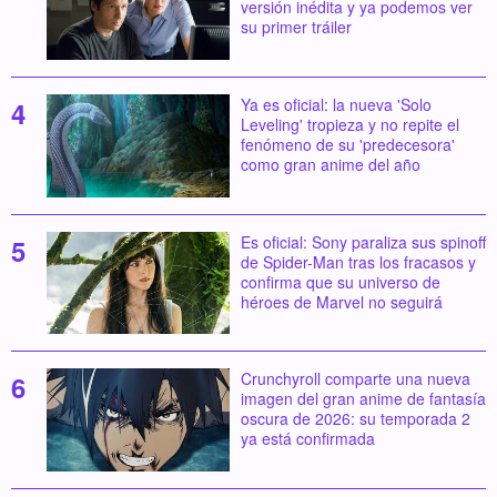
versión inédita y ya podemos ver
su primer tráiler
Ya es oficial: la nueva 'Solo
Leveling' tropieza y no repite el
fenómeno de su 'predecesora'
como gran anime del año
Es oficial: Sony paraliza sus spinoff
de Spider-Man tras los fracasos y
confirma que su universo de
héroes de Marvel no seguirá
Crunchyroll comparte una nueva
imagen del gran anime de fantasía
oscura de 2026: su temporada 2
ya está confirmada