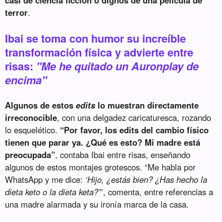
casi de ciencia ficción o dignos de una película de
terror
.
Ibai se toma con humor su increíble
transformación física y advierte entre
risas:
"Me he quitado un Auronplay de
encima"
Algunos de estos
edits
lo muestran directamente
irreconocible
, con una delgadez caricaturesca, rozando
lo esquelético.
“Por favor, los edits del cambio físico
tienen que parar ya. ¿Qué es esto? Mi madre está
preocupada”
, contaba Ibai entre risas, enseñando
algunos de estos montajes grotescos. “Me habla por
WhatsApp y me dice:
‘Hijo, ¿estás bien? ¿Has hecho la
dieta keto o la dieta keta?’
”, comenta, entre referencias a
una madre alarmada y su ironía marca de la casa.