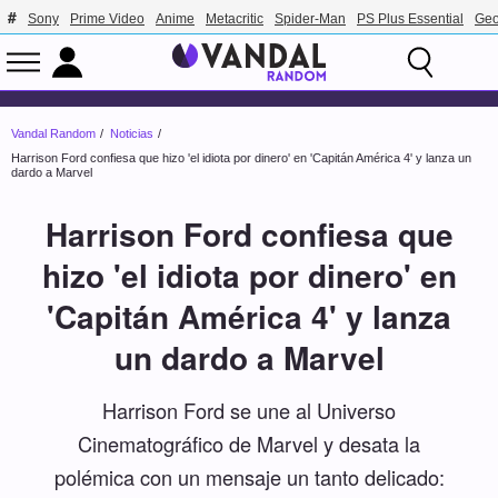
Sony
Prime Video
Anime
Metacritic
Spider-Man
PS Plus Essential
Geo
Vandal Random
Noticias
Harrison Ford confiesa que hizo 'el idiota por dinero' en 'Capitán América 4' y lanza un
dardo a Marvel
Harrison Ford confiesa que
hizo 'el idiota por dinero' en
'Capitán América 4' y lanza
un dardo a Marvel
Harrison Ford se une al Universo
Cinematográfico de Marvel y desata la
polémica con un mensaje un tanto delicado: