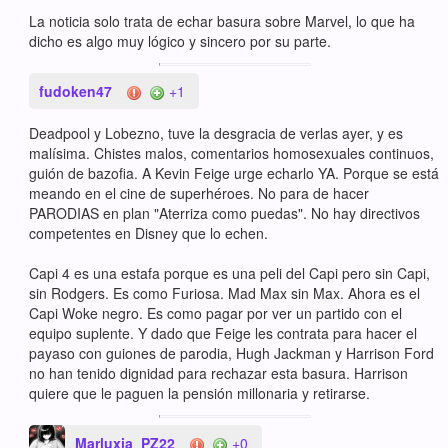
La noticia solo trata de echar basura sobre Marvel, lo que ha
dicho es algo muy lógico y sincero por su parte.
fudoken47
+1
Deadpool y Lobezno, tuve la desgracia de verlas ayer, y es
malísima. Chistes malos, comentarios homosexuales continuos,
guión de bazofia. A Kevin Feige urge echarlo YA. Porque se está
meando en el cine de superhéroes. No para de hacer
PARODIAS en plan "Aterriza como puedas". No hay directivos
competentes en Disney que lo echen.
Capi 4 es una estafa porque es una peli del Capi pero sin Capi,
sin Rodgers. Es como Furiosa. Mad Max sin Max. Ahora es el
Capi Woke negro. Es como pagar por ver un partido con el
equipo suplente. Y dado que Feige les contrata para hacer el
payaso con guiones de parodia, Hugh Jackman y Harrison Ford
no han tenido dignidad para rechazar esta basura. Harrison
quiere que le paguen la pensión millonaria y retirarse.
Marluxia_PZ22
+0