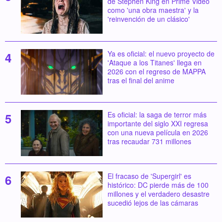
de Stephen King en Prime Video
como 'una obra maestra' y la
'reinvención de un clásico'
Ya es oficial: el nuevo proyecto de
'Ataque a los Titanes' llega en
2026 con el regreso de MAPPA
tras el final del anime
Es oficial: la saga de terror más
importante del siglo XXI regresa
con una nueva película en 2026
tras recaudar 731 millones
El fracaso de 'Supergirl' es
histórico: DC pierde más de 100
millones y el verdadero desastre
sucedió lejos de las cámaras