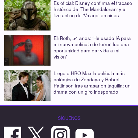
Es oficial: Disney confirma el fracaso
histórico de 'The Mandalorian' y el
live action de 'Vaiana' en cines
Eli Roth, 54 años: 'He usado IA para
mi nueva película de terror, fue una
oportunidad para dar vida a mi
visión'
Llega a HBO Max la película más
polémica de Zendaya y Robert
Pattinson tras arrasar en taquilla: un
drama con un giro inesperado
SÍGUENOS