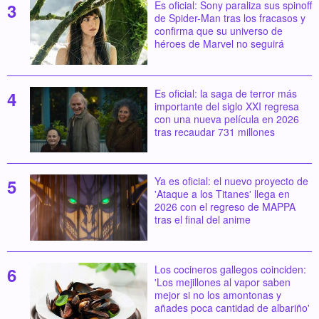
Es oficial: Sony paraliza sus spinoff
de Spider-Man tras los fracasos y
confirma que su universo de
héroes de Marvel no seguirá
Es oficial: la saga de terror más
importante del siglo XXI regresa
con una nueva película en 2026
tras recaudar 731 millones
Ya es oficial: el nuevo proyecto de
'Ataque a los Titanes' llega en
2026 con el regreso de MAPPA
tras el final del anime
Los cocineros gallegos coinciden:
'Los mejillones al vapor saben
mejor si no los amontonas y
añades poca cantidad de albariño'