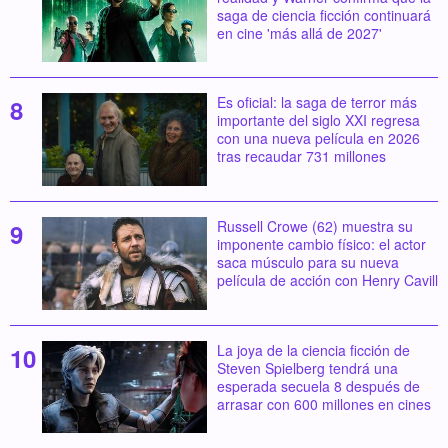
saga de ciencia ficción continuará
en cine 'más allá de 2027'
Es oficial: la saga de terror más
importante del siglo XXI regresa
con una nueva película en 2026
tras recaudar 731 millones
Russell Crowe (62) muestra su
imponente cambio físico: el actor
saca músculo para su nueva
película de acción con Henry Cavill
La joya de la ciencia ficción de
Steven Spielberg tendrá una
esperada secuela 8 después de
arrasar con 600 millones en cines