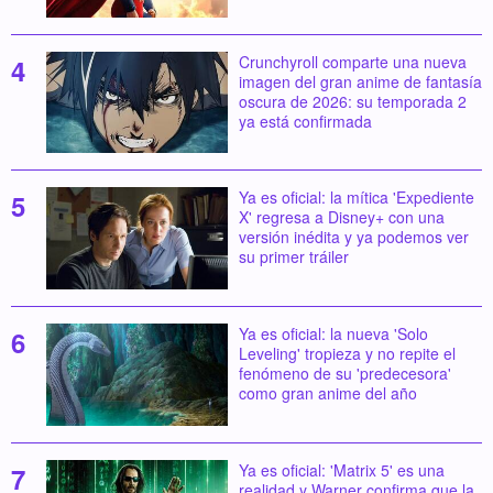
Crunchyroll comparte una nueva
imagen del gran anime de fantasía
oscura de 2026: su temporada 2
ya está confirmada
Ya es oficial: la mítica 'Expediente
X' regresa a Disney+ con una
versión inédita y ya podemos ver
su primer tráiler
Ya es oficial: la nueva 'Solo
Leveling' tropieza y no repite el
fenómeno de su 'predecesora'
como gran anime del año
Ya es oficial: 'Matrix 5' es una
realidad y Warner confirma que la