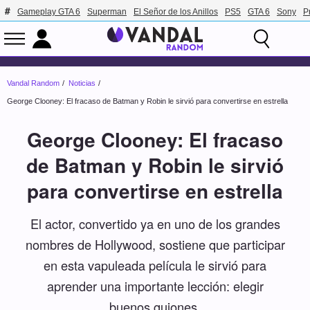
Gameplay GTA 6
Superman
El Señor de los Anillos
PS5
GTA 6
Sony
P
Vandal Random
Noticias
George Clooney: El fracaso de Batman y Robin le sirvió para convertirse en estrella
George Clooney: El fracaso
de Batman y Robin le sirvió
para convertirse en estrella
El actor, convertido ya en uno de los grandes
nombres de Hollywood, sostiene que participar
en esta vapuleada película le sirvió para
aprender una importante lección: elegir
buenos guiones.