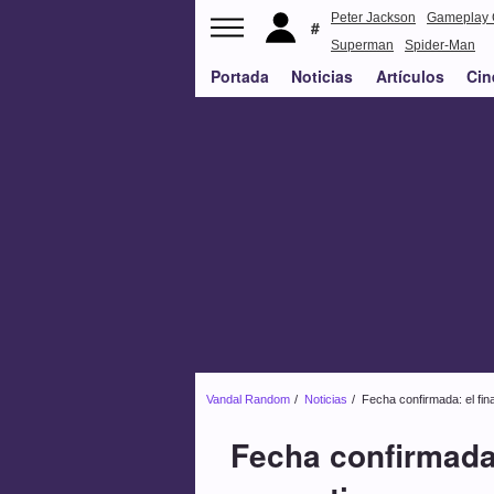
Peter Jackson
Gameplay 
Superman
Spider-Man
Portada
Noticias
Artículos
Cin
Vandal Random
Noticias
Fecha confirmada: el fin
Fecha confirmada: