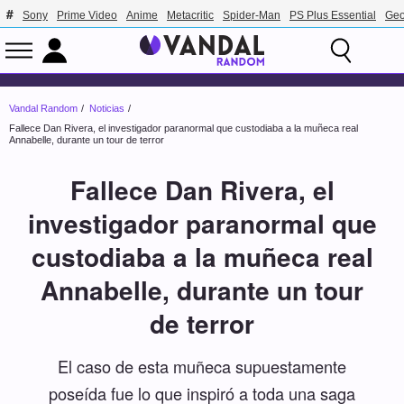
Sony
Prime Video
Anime
Metacritic
Spider-Man
PS Plus Essential
Geo
Vandal Random
Noticias
Fallece Dan Rivera, el investigador paranormal que custodiaba a la muñeca real
Annabelle, durante un tour de terror
Fallece Dan Rivera, el
investigador paranormal que
custodiaba a la muñeca real
Annabelle, durante un tour
de terror
El caso de esta muñeca supuestamente
poseída fue lo que inspiró a toda una saga