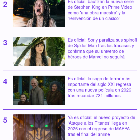
Es oficial: bautizan la nueva serie
de Stephen King en Prime Video
como 'una obra maestra' y la
'reinvención de un clásico'
Es oficial: Sony paraliza sus spinoff
de Spider-Man tras los fracasos y
confirma que su universo de
héroes de Marvel no seguirá
Es oficial: la saga de terror más
importante del siglo XXI regresa
con una nueva película en 2026
tras recaudar 731 millones
Ya es oficial: el nuevo proyecto de
'Ataque a los Titanes' llega en
2026 con el regreso de MAPPA
tras el final del anime