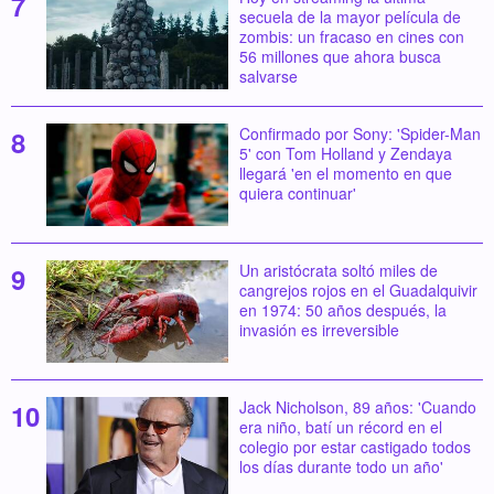
secuela de la mayor película de
zombis: un fracaso en cines con
56 millones que ahora busca
salvarse
Confirmado por Sony: 'Spider-Man
5' con Tom Holland y Zendaya
llegará 'en el momento en que
quiera continuar'
Un aristócrata soltó miles de
cangrejos rojos en el Guadalquivir
en 1974: 50 años después, la
invasión es irreversible
Jack Nicholson, 89 años: 'Cuando
era niño, batí un récord en el
colegio por estar castigado todos
los días durante todo un año'