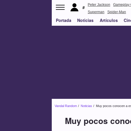
Peter Jackson
Gameplay 
Superman
Spider-Man
Portada
Noticias
Artículos
Cin
Vandal Random
Noticias
Muy pocos conocen a este
Muy pocos conoce