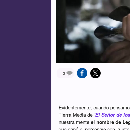
2
Evidentemente, cuando pensamo
Tierra Media de
'El Señor de los
nuestra mente
el nombre de Le
que ganó el personaje con la int