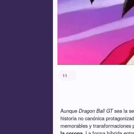
11
Aunque
Dragon Ball GT
sea la se
historia no canónica protagoniz
memorables y transformaciones 
la corona
. La forma híbrida ent