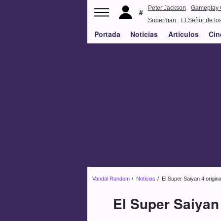
Peter Jackson
Gameplay 
Superman
El Señor de los
Portada
Noticias
Artículos
Cin
Vandal Random
Noticias
El Super Saiyan 4 origina
El Super Saiyan 