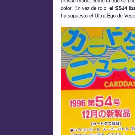
grosso modo, como la que se publ
color. En vez de rojo,
el SSJ4 ib
ha supuesto el Ultra Ego de Veg