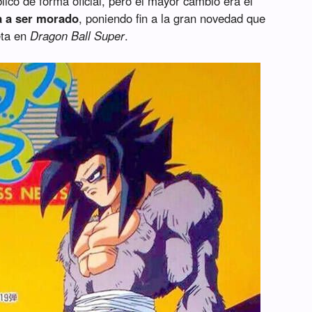
icó de forma oficial, pero el mayor cambio era el
a a ser morado
, poniendo fin a la gran novedad que
eta en
Dragon Ball Super
.