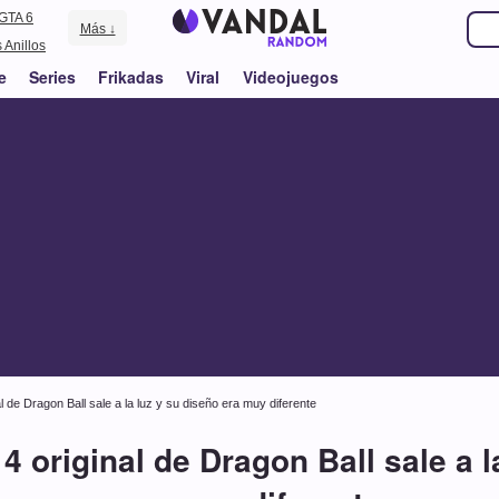
GTA 6
Más ↓
 Anillos
e
Series
Frikadas
Viral
Videojuegos
l de Dragon Ball sale a la luz y su diseño era muy diferente
4 original de Dragon Ball sale a l