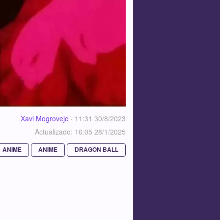
Xavi Mogrovejo
·
11:31 30/8/2023
Actualizado: 16:05 28/1/2025
ANIME
ANIME
DRAGON BALL