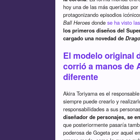
hoy una de las más queridas por 
protagonizando episodios icónico
Ball Heroes
donde
se ha visto la
los primeros diseños del Super
cargado una novedad de
Drago
El modelo original 
corrió a manos de A
diferente
Akira Toriyama es el responsable
siempre puede crearlo y realizarl
responsabilidades a sus persona
diseñador de personajes, se e
que posteriormente pasaría tambi
poderosa de Gogeta por aquel ent