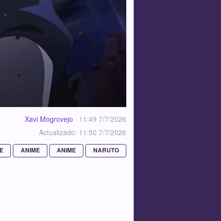
Xavi Mogrovejo
·
11:49 7/7/2026
Actualizado: 11:50 7/7/2026
E
ANIME
ANIME
NARUTO