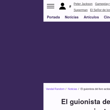
Peter Jackson
Gameplay 
Superman
El Señor de los
Portada
Noticias
Artículos
Cin
Vandal Random
Noticias
El guionista del live-actio
El guionista de