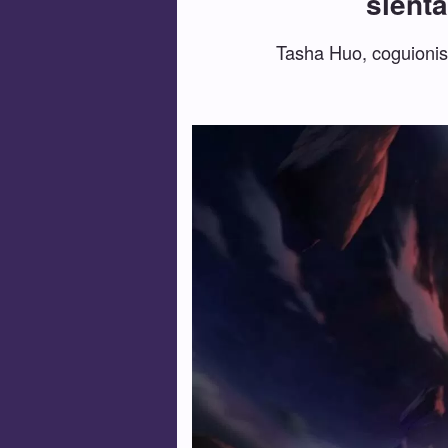
sienta
Tasha Huo, coguionist