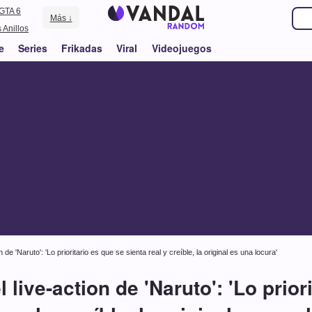
GTA 6
Más ↓
 Anillos
e
Series
Frikadas
Viral
Videojuegos
n de 'Naruto': 'Lo prioritario es que se sienta real y creíble, la original es una locura'
l live-action de 'Naruto': 'Lo prior