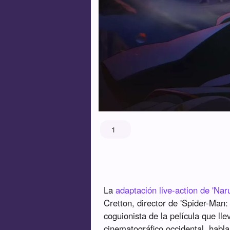
1
La
adaptación live-action de 'Naru
Cretton, director de 'Spider-Man
coguionista de la película que ll
cinematográfico occidental, habl