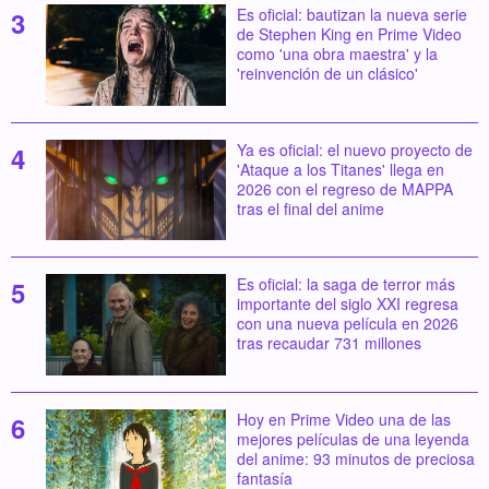
Es oficial: bautizan la nueva serie
de Stephen King en Prime Video
como 'una obra maestra' y la
'reinvención de un clásico'
Ya es oficial: el nuevo proyecto de
'Ataque a los Titanes' llega en
2026 con el regreso de MAPPA
tras el final del anime
Es oficial: la saga de terror más
importante del siglo XXI regresa
con una nueva película en 2026
tras recaudar 731 millones
Hoy en Prime Video una de las
mejores películas de una leyenda
del anime: 93 minutos de preciosa
fantasía