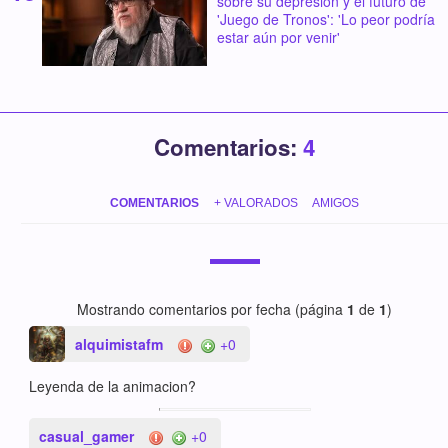
sobre su depresión y el futuro de
'Juego de Tronos': 'Lo peor podría
estar aún por venir'
Comentarios:
4
COMENTARIOS
+ VALORADOS
AMIGOS
Mostrando comentarios por fecha (página
1
de
1
)
alquimistafm
+0
Leyenda de la animacion?
casual_gamer
+0