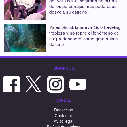
de 'Kaiju No. 8' centrado en el uno
de los personajes más poderosos
desvela su estreno
Ya es oficial: la nueva 'Solo Leveling'
tropieza y no repite el fenómeno de
su 'predecesora' como gran anime
del año
SÍGUENOS
VANDAL
Redacción
Contactar
Aviso legal
Política de cookies