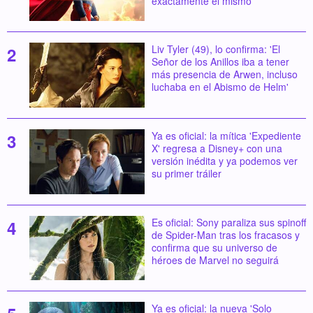
exactamente el mismo'
Liv Tyler (49), lo confirma: 'El
Señor de los Anillos iba a tener
más presencia de Arwen, incluso
luchaba en el Abismo de Helm'
Ya es oficial: la mítica 'Expediente
X' regresa a Disney+ con una
versión inédita y ya podemos ver
su primer tráiler
Es oficial: Sony paraliza sus spinoff
de Spider-Man tras los fracasos y
confirma que su universo de
héroes de Marvel no seguirá
Ya es oficial: la nueva 'Solo