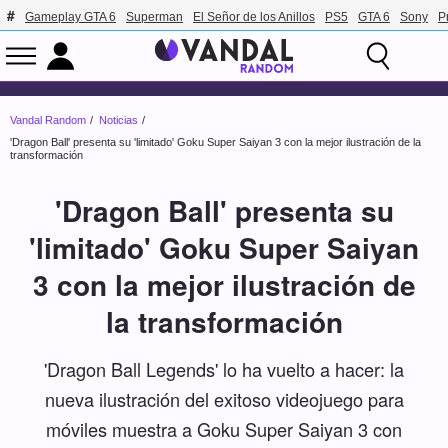
Gameplay GTA 6
Superman
El Señor de los Anillos
PS5
GTA 6
Sony
P
Vandal Random
Noticias
'Dragon Ball' presenta su 'limitado' Goku Super Saiyan 3 con la mejor ilustración de la
transformación
'Dragon Ball' presenta su
'limitado' Goku Super Saiyan
3 con la mejor ilustración de
la transformación
'Dragon Ball Legends' lo ha vuelto a hacer: la
nueva ilustración del exitoso videojuego para
móviles muestra a Goku Super Saiyan 3 con