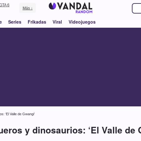
GTA 6
Más ↓
e
Series
Frikadas
Viral
Videojuegos
s: ‘El Valle de Gwangi’
eros y dinosaurios: ‘El Valle de