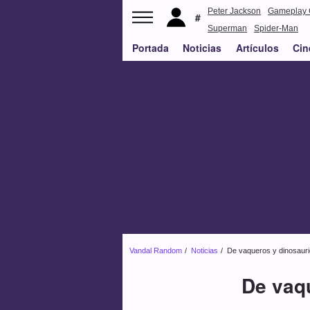
Peter Jackson
Gameplay 
Superman
Spider-Man
Portada
Noticias
Artículos
Cin
Vandal Random
Noticias
De vaqueros y dinosaurio
De vaqu