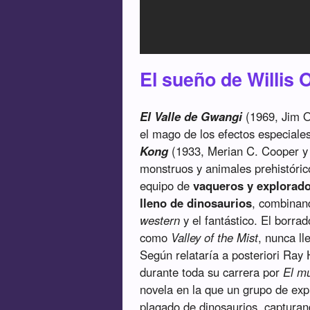
El sueño de Willis
El Valle de Gwangi
(1969, Jim O
el mago de los efectos especiale
Kong
(1933, Merian C. Cooper y 
monstruos y animales prehistóric
equipo de
vaqueros y explorado
lleno de dinosaurios
, combinan
western
y el fantástico. El borrad
como
Valley of the Mist
, nunca ll
Según relataría a posteriori Ray
durante toda su carrera por
El m
novela en la que un grupo de exp
plagado de dinosaurios, capturan