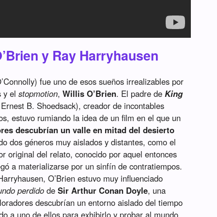
 O’Brien y Ray Harryhausen
’Connolly) fue uno de esos sueños irrealizables por
s y el
stopmotion
,
Willis O’Brien
. El padre de
King
Ernest B. Shoedsack), creador de incontables
os, estuvo rumiando la idea de un film en el que un
res descubrían un valle en mitad del desierto
do dos géneros muy aislados y distantes, como el
or original del relato, conocido por aquel entonces
egó a materializarse por un sinfín de contratiempos.
 Harryhausen, O’Brien estuvo muy influenciado
undo perdido
de
Sir Arthur Conan Doyle
, una
loradores descubrían un entorno aislado del tiempo
do a uno de ellos para exhibirlo y probar al mundo