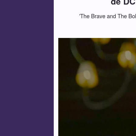
de DC
'The Brave and The Bol