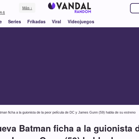
Más ↓
A 6
e
Series
Frikadas
Viral
Videojuegos
man ficha a la guionista de la peor película de DC y James Gunn (59) habla de su estreno
eva Batman ficha a la guionista d