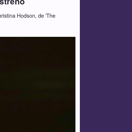
streno
ristina Hodson, de 'The