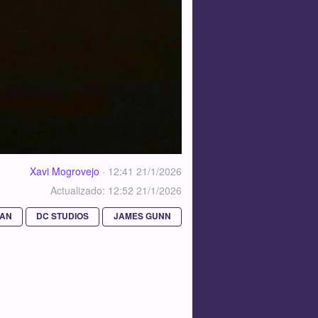
Xavi Mogrovejo
·
12:41 21/1/2026
Actualizado: 12:52 21/1/2026
AN
DC STUDIOS
JAMES GUNN