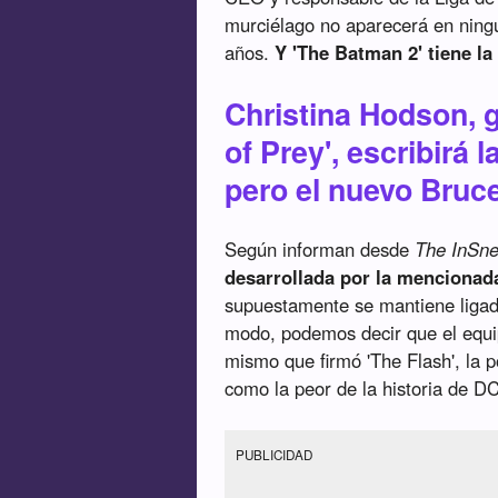
murciélago no aparecerá en ning
años.
Y 'The Batman 2' tiene la
Christina Hodson, g
of Prey', escribirá
pero el nuevo Bruc
Según informan desde
The InSne
desarrollada por la mencionad
supuestamente se mantiene ligado
modo, podemos decir que el equi
mismo que firmó 'The Flash', la p
como la peor de la historia de D
PUBLICIDAD