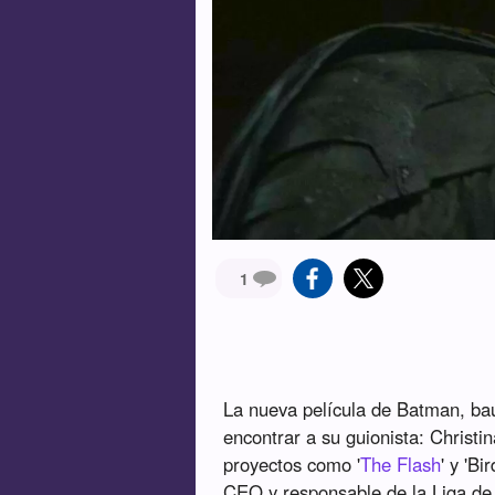
1
La nueva película de Batman, ba
encontrar a su guionista: Christ
proyectos como '
The Flash
' y 'B
CEO y responsable de la Liga de 