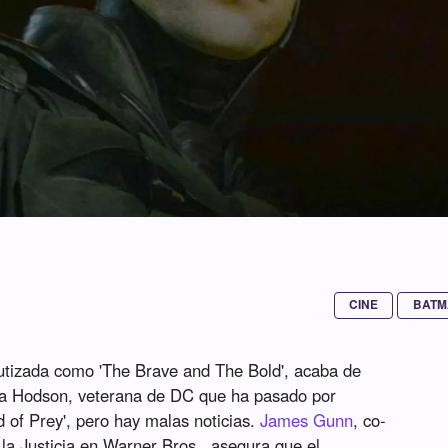
CINE
BATM
utizada como 'The Brave and The Bold', acaba de
ina Hodson, veterana de DC que ha pasado por
ird of Prey', pero hay malas noticias.
James Gunn
, co-
la Justicia en Warner Bros., asegura que el