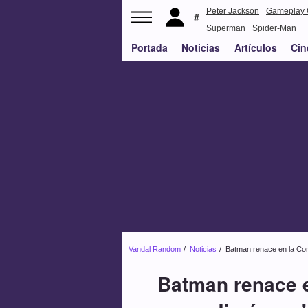
Peter Jackson
Gameplay 
Superman
Spider-Man
Portada
Noticias
Artículos
Cin
Vandal Random
Noticias
Batman renace en la Com
Batman renace e