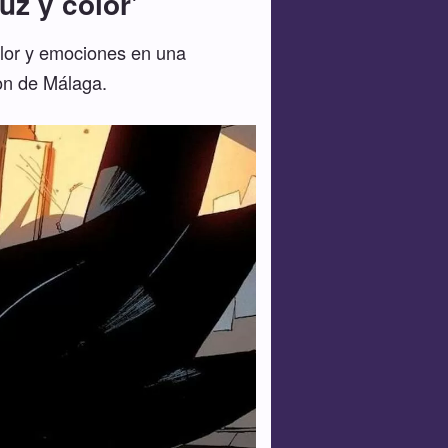
z y color'
olor y emociones en una
on de Málaga.