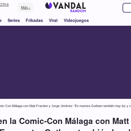
GTA 6
Más ↓
e
Series
Frikadas
Viral
Videojuegos
ic-Con Málaga con Matt Fraction y Jorge Jiménez: 'En nuestra Gotham también hay luz y co
n la Comic-Con Málaga con Matt 