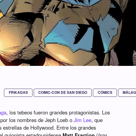
FRIKADAS
COMIC-CON DE SAN DIEGO
CÓMICS
MÁLA
aga
, los tebeos fueron grandes protagonistas. Los
 por los nombres de Jeph Loeb o
Jim Lee
, que
as estrellas de Hollywood. Entre los grandes
el guionista estadounidense
Matt Fraction
(
Iron