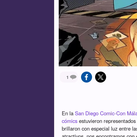
1
En la
San Diego Comic-Con Mál
cómics
estuvieron representados
brillaron con especial luz entre l
atractivos, nos encontramos con 