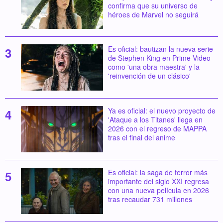
confirma que su universo de
héroes de Marvel no seguirá
Es oficial: bautizan la nueva serie
de Stephen King en Prime Video
como 'una obra maestra' y la
'reinvención de un clásico'
Ya es oficial: el nuevo proyecto de
'Ataque a los Titanes' llega en
2026 con el regreso de MAPPA
tras el final del anime
Es oficial: la saga de terror más
importante del siglo XXI regresa
con una nueva película en 2026
tras recaudar 731 millones