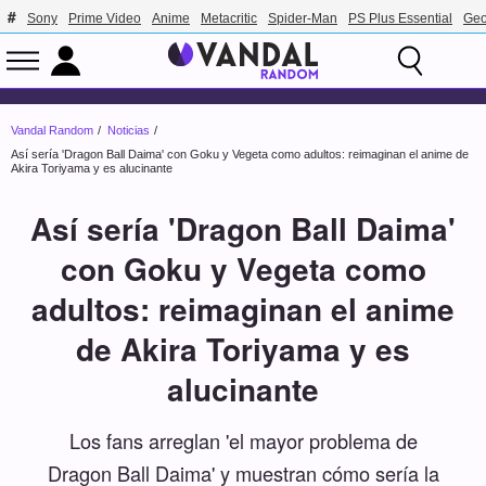
Sony
Prime Video
Anime
Metacritic
Spider-Man
PS Plus Essential
Geo
Vandal Random
Noticias
Así sería 'Dragon Ball Daima' con Goku y Vegeta como adultos: reimaginan el anime de
Akira Toriyama y es alucinante
Así sería 'Dragon Ball Daima'
con Goku y Vegeta como
adultos: reimaginan el anime
de Akira Toriyama y es
alucinante
Los fans arreglan 'el mayor problema de
Dragon Ball Daima' y muestran cómo sería la