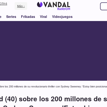
GTA 6
Más ↓
e
Series
Frikadas
Viral
Videojuegos
re los 200 millones de su revolucionario thriller con Sydney Sweeney: 'Estoy bien posiciona
 (40) sobre los 200 millones de s