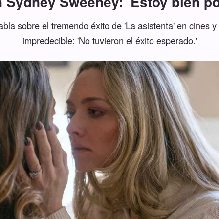
on Sydney Sweeney: 'Estoy bien p
bla sobre el tremendo éxito de 'La asistenta' en cines 
impredecible: 'No tuvieron el éxito esperado.'