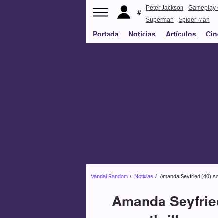
Peter Jackson
Gameplay 
Superman
Spider-Man
Portada
Noticias
Artículos
Cin
Vandal Random
Noticias
Amanda Seyfried (40) sob
Amanda Seyfried