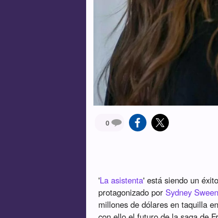
0
'
La asistenta
' está siendo un éxit
protagonizado por
Sydney Sween
millones de dólares en taquilla 
con ello el futuro de la saga de 