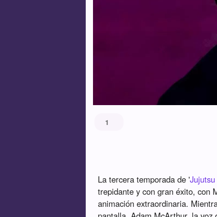
1
La tercera temporada de '
Jujutsu
trepidante y con gran éxito, co
animación extraordinaria. Mientr
pantalla, Adam McArthur, la voz d