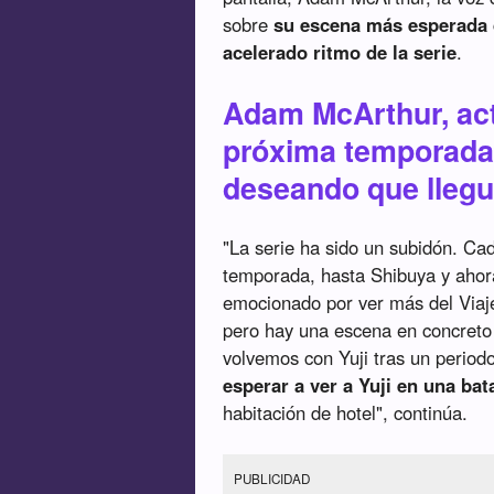
sobre
su escena más esperada d
acelerado ritmo de la serie
.
Adam McArthur, acto
próxima temporada 
deseando que llegu
"La serie ha sido un subidón. Ca
temporada, hasta Shibuya y ahora
emocionado por ver más del Viaje
pero hay una escena en concreto
volvemos con Yuji tras un period
esperar a ver a Yuji en una ba
habitación de hotel", continúa.
PUBLICIDAD