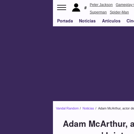
Peter Jackson
Gameplay 
Superman
Spider-Man
Portada
Noticias
Artículos
Cin
Vandal Random
Noticias
Adam McArthur, actor de 
Adam McArthur, ac