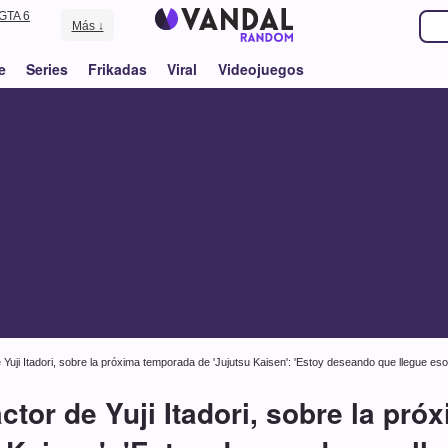
GTA 6
Más ↓
e
Series
Frikadas
Viral
Videojuegos
Yuji Itadori, sobre la próxima temporada de 'Jujutsu Kaisen': 'Estoy deseando que llegue eso
tor de Yuji Itadori, sobre la pr