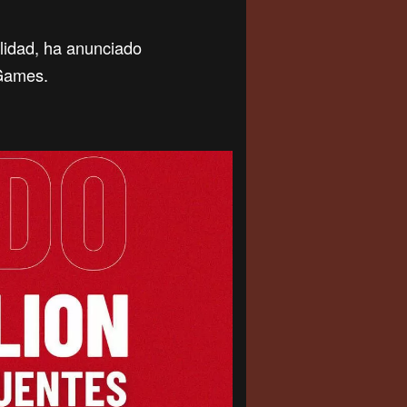
lidad, ha anunciado
 Games.