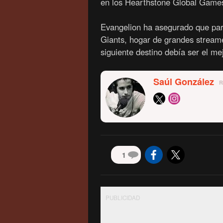
en los Hearthstone Global Game
Evangelion ha asegurado que para
Giants, hogar de grandes stream
siguiente destino debía ser el me
Saúl González
1
PUBLICIDAD