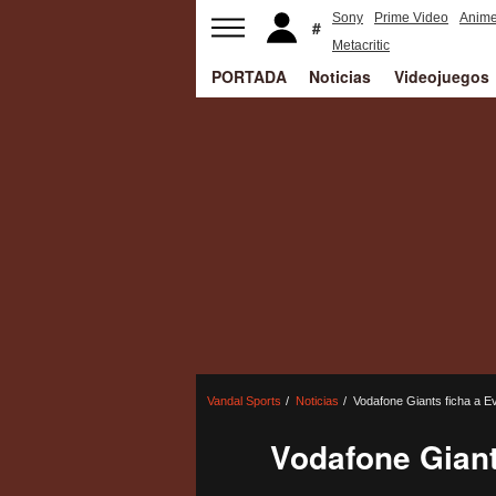
Sony
Prime Video
Anim
Metacritic
PORTADA
Noticias
Videojuegos
Vandal Sports
Noticias
Vodafone Giants ficha a Ev
Vodafone Giant