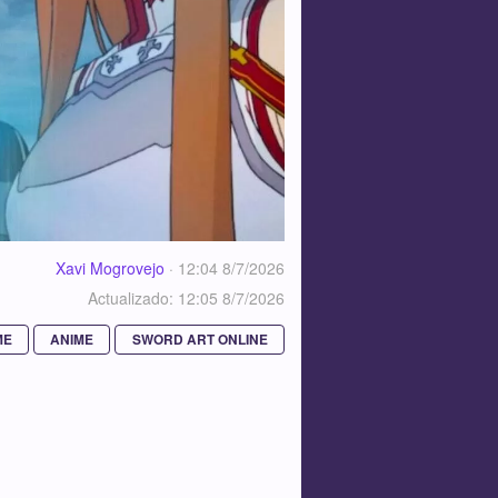
Xavi Mogrovejo
·
12:04 8/7/2026
Actualizado: 12:05 8/7/2026
ME
ANIME
SWORD ART ONLINE