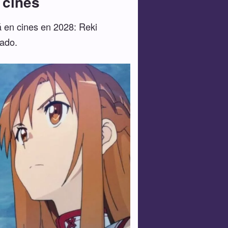
 cines
á en cines en 2028: Reki
rado.