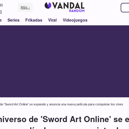
an
Más ↓
5
e
Series
Frikadas
Viral
Videojuegos
so de 'Sword Art Online' se expande y anuncia una nueva película para conquistar los cines
 universo de 'Sword Art Online' se