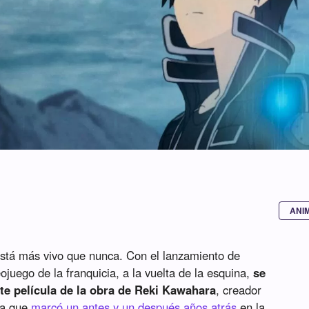
ANI
está más vivo que nunca. Con el lanzamiento de
eojuego de la franquicia, a la vuelta de la esquina,
se
nte película de la obra de Reki Kawahara
, creador
ca que
marcó un antes y un después años atrás
en la