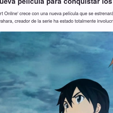
ueva película para conquistar los
rt Online' crece con una nueva película que se estrenar
hara, creador de la serie ha estado totalmente involuc