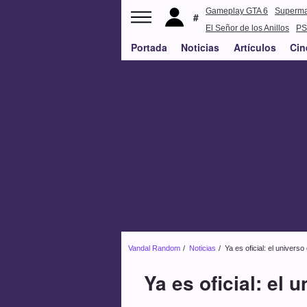
Gameplay GTA 6
Superm
El Señor de los Anillos
PS
Portada
Noticias
Artículos
Cin
Vandal Random
Noticias
Ya es oficial: el univer
Ya es oficial: el