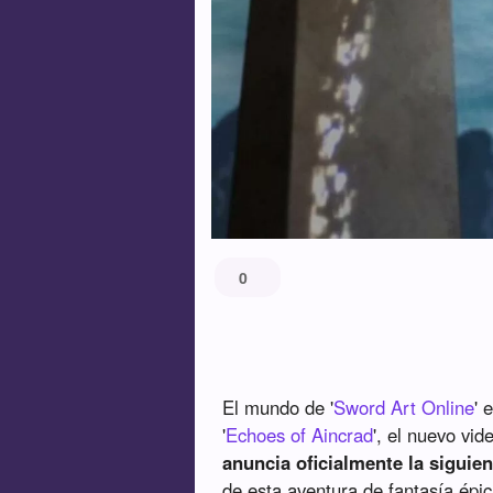
0
El mundo de '
Sword Art Online
' 
'
Echoes of Aincrad
', el nuevo vid
anuncia oficialmente la siguie
de esta aventura de fantasía épi