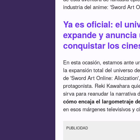
industria del anime: 'Sword Art O
Ya es oficial: el un
expande y anuncia 
conquistar los cine
En esta ocasión, estamos ante un
la expansión total del universo d
de 'Sword Art Online: Alicization',
protagonista. Reki Kawahara quie
sirva para reanudar la narrativa 
cómo encaja el largometraje de
en esos márgenes televisivos y c
PUBLICIDAD