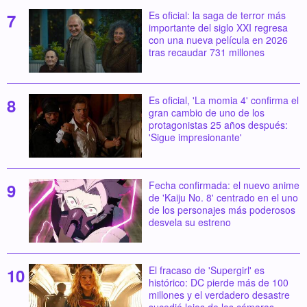
Es oficial: la saga de terror más
importante del siglo XXI regresa
con una nueva película en 2026
tras recaudar 731 millones
Es oficial, 'La momia 4' confirma el
gran cambio de uno de los
protagonistas 25 años después:
'Sigue impresionante'
Fecha confirmada: el nuevo anime
de 'Kaiju No. 8' centrado en el uno
de los personajes más poderosos
desvela su estreno
El fracaso de 'Supergirl' es
histórico: DC pierde más de 100
millones y el verdadero desastre
sucedió lejos de las cámaras