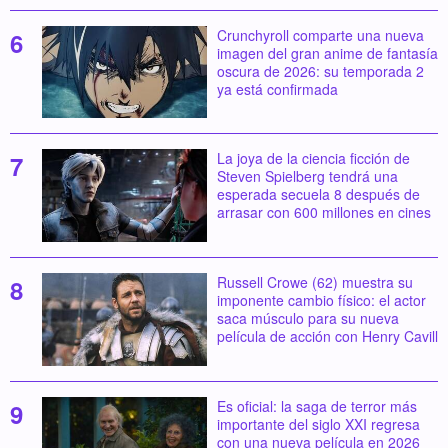
Crunchyroll comparte una nueva
imagen del gran anime de fantasía
oscura de 2026: su temporada 2
ya está confirmada
La joya de la ciencia ficción de
Steven Spielberg tendrá una
esperada secuela 8 después de
arrasar con 600 millones en cines
Russell Crowe (62) muestra su
imponente cambio físico: el actor
saca músculo para su nueva
película de acción con Henry Cavill
Es oficial: la saga de terror más
importante del siglo XXI regresa
con una nueva película en 2026