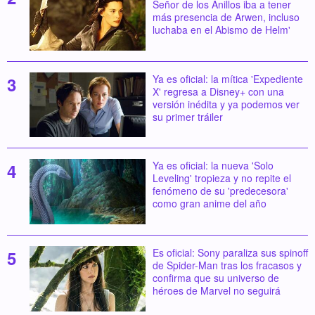
Señor de los Anillos iba a tener
más presencia de Arwen, incluso
luchaba en el Abismo de Helm'
Ya es oficial: la mítica 'Expediente
X' regresa a Disney+ con una
versión inédita y ya podemos ver
su primer tráiler
Ya es oficial: la nueva 'Solo
Leveling' tropieza y no repite el
fenómeno de su 'predecesora'
como gran anime del año
Es oficial: Sony paraliza sus spinoff
de Spider-Man tras los fracasos y
confirma que su universo de
héroes de Marvel no seguirá