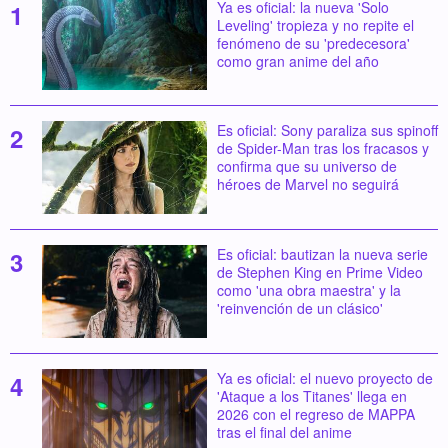
Ya es oficial: la nueva 'Solo
Leveling' tropieza y no repite el
fenómeno de su 'predecesora'
como gran anime del año
Es oficial: Sony paraliza sus spinoff
de Spider-Man tras los fracasos y
confirma que su universo de
héroes de Marvel no seguirá
Es oficial: bautizan la nueva serie
de Stephen King en Prime Video
como 'una obra maestra' y la
'reinvención de un clásico'
Ya es oficial: el nuevo proyecto de
'Ataque a los Titanes' llega en
2026 con el regreso de MAPPA
tras el final del anime